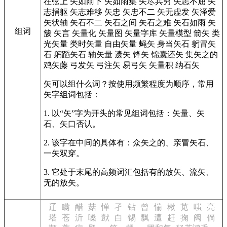
在弦上
矢如雨下
矢如雨集
矢尽兵穷
矢志不屈
矢
志捐躯
矢志难移
矢忠
矢忠不二
矢无虚发
矢泽爱
矢状轴
矢石不二
矢石之间
矢石之难
矢石如雨
矢
组词
簇
矢言
矢量化
矢量图
矢量字库
矢量模型
箭矢
类
光矢量
类时矢量
自由矢量
蝇矢
身当矢石
躬冒矢
石
躬蹈矢石
轴矢量
遗矢
锋矢
锦囊还矢
集矢之的
鸡矢藤
弓发矢
弓注矢
易弓矢
矢量积
纳石矢
矢可以组什么词？按使用频繁程度为顺序，常用
矢字组词包括：
1. 以“矢”字为开头的常见组词包括：矢量、矢
石、矢口否认。
2. 该字在中间的具体有：众矢之的、亲冒矢石、
一矢双穿。
3. 它处于末尾的高频词汇包括有的放矢、流矢、
无的放矢。
辽
瞒
醋
菇
惮
孑
钻
曾
惴
楸
苋
嗤
亮
塔
苍
沂
嗓
獃
白
锡
飘
遭
赶
掬
阀
倘