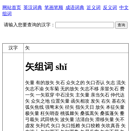
网站首页
英汉词典
笔画笔顺
成语词典
近义词
反义词
中文
组词
请输入您要查询的汉字：
汉字
矢
矢组词
shǐ
矢量
有的放矢
矢石
众矢之的
矢口否认
矢志
流矢
矢志不渝
矢车菊
无的放矢
矢志不移
亲冒矢石
费
一矢
一矢双穿
中石没矢
主矢量
亲当矢石
仲代达
矢
众矢之地
位置矢量
函矢相攻
发矢
右矢
基右矢
弧矢焦线
强弩末矢
径矢
指矢天日
放矢
本征矢量
极矢量
枉矢哨壶
桃弧棘矢
桑弧蒿矢
桑弧蓬矢
櫜
弓戢矢
武田铁矢
波矢量
洁清自矢
滑移矢量
矢不
虚发
矢列式
矢口
矢口抵赖
矢口狡赖
矢吹真吾
矢