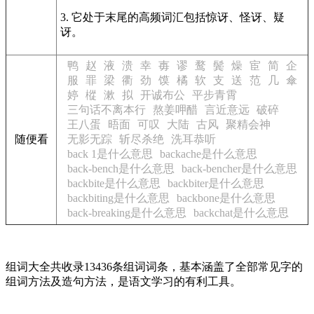
3. 它处于末尾的高频词汇包括惊讶、怪讶、疑
讶。
鸭
赵
液
溃
幸
毐
谬
鹜
鬓
燥
宦
简
企
服
罪
梁
衢
劲
馍
橘
软
支
送
范
几
傘
婷
樅
漱
拟
开诚布公
平步青霄
三句话不离本行
熬姜呷醋
言近意远
破碎
王八蛋
晤面
可叹
大陆
古风
聚精会神
随便看
无影无踪
斩尽杀绝
洗耳恭听
back 1是什么意思
backache是什么意思
back-bench是什么意思
back-bencher是什么意思
backbite是什么意思
backbiter是什么意思
backbiting是什么意思
backbone是什么意思
back-breaking是什么意思
backchat是什么意思
组词大全共收录13436条组词词条，基本涵盖了全部常见字的
组词方法及造句方法，是语文学习的有利工具。