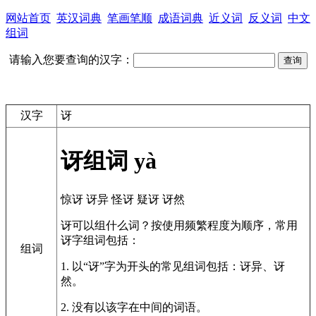
网站首页
英汉词典
笔画笔顺
成语词典
近义词
反义词
中文
组词
请输入您要查询的汉字：
汉字
讶
讶组词
yà
惊讶
讶异
怪讶
疑讶
讶然
讶可以组什么词？按使用频繁程度为顺序，常用
讶字组词包括：
组词
1. 以“讶”字为开头的常见组词包括：讶异、讶
然。
2. 没有以该字在中间的词语。