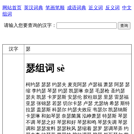
网站首页
英汉词典
笔画笔顺
成语词典
近义词
反义词
中文
组词
请输入您要查询的汉字：
汉字
瑟
瑟组词
sè
柯约瑟
瑟瑟
约瑟夫
麦克阿瑟
卢瑟福
萧瑟
阿瑟
瑟
缩
李约瑟
琴瑟
约瑟
凯瑟琳
奈瑟
毛瑟枪
圣约瑟
瑟夫
凯瑟
卡罗瑟斯
安瑟伦
胶柱鼓瑟
里瑟
雷瑟福
亚瑟
张锦瑟
若瑟
切尔卡瑟
卢瑟
尤瑟纳
希瑟
斯特
拉瑟
盖瑟斯
科瑟尔
约瑟夫效应
韦瑟尔
凯瑟纳斯
卡瑟琳
和如琴瑟
奈瑟菌属
泓峥萧瑟
特瑟斯
琴瑟
不调
琴瑟之好
琴瑟和好
琴瑟和鸣
琴瑟失调
琴瑟
调和
瑟瑟发料
瑟瑟秋风
瑟缩着
瑟罗
瑟调琴弄
约