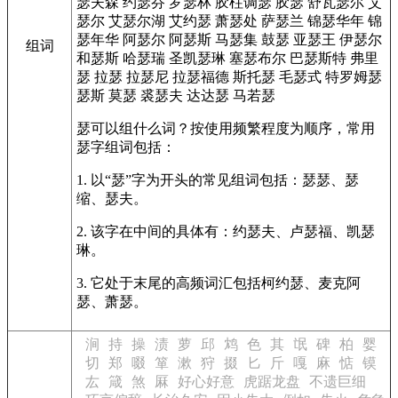
瑟夫森
约瑟芬
罗瑟林
胶柱调瑟
胶瑟
舒瓦瑟尔
艾
瑟尔
艾瑟尔湖
艾约瑟
萧瑟处
萨瑟兰
锦瑟华年
锦
瑟年华
阿瑟尔
阿瑟斯
马瑟集
鼓瑟
亚瑟王
伊瑟尔
组词
和瑟斯
哈瑟瑞
圣凯瑟琳
塞瑟布尔
巴瑟斯特
弗里
瑟
拉瑟
拉瑟尼
拉瑟福德
斯托瑟
毛瑟式
特罗姆瑟
瑟斯
莫瑟
裘瑟夫
达达瑟
马若瑟
瑟可以组什么词？按使用频繁程度为顺序，常用
瑟字组词包括：
1. 以“瑟”字为开头的常见组词包括：瑟瑟、瑟
缩、瑟夫。
2. 该字在中间的具体有：约瑟夫、卢瑟福、凯瑟
琳。
3. 它处于末尾的高频词汇包括柯约瑟、麦克阿
瑟、萧瑟。
涧
持
操
渍
萝
邱
鸩
色
其
氓
碑
柏
婴
切
郑
啜
箪
漱
狩
掇
匕
斤
嘎
麻
惦
镆
厷
箴
煞
厤
好心好意
虎踞龙盘
不遗巨细