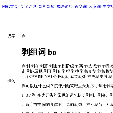
网站首页
英汉词典
笔画笔顺
成语词典
近义词
反义词
中文
汉字
剥
剥组词
bō
剥削
剥夺
剥落
剥蚀
剥削阶级
剥离
剥皮
盘剥
剥削
走
剥床及肤
剥开
剥弃
剥得
剥掉
剥极则复
剥极将
元
化学剥蚀
吞剥
必必剥剥
感觉剥夺
抽筋剥皮
撕剥
组词
剥可以组什么词？按使用频繁程度为顺序，常用剥
1. 以“剥”字为开头的常见组词包括：剥削、剥夺、
2. 该字在中间的具体有：风雨剥蚀、抽丝剥茧、互