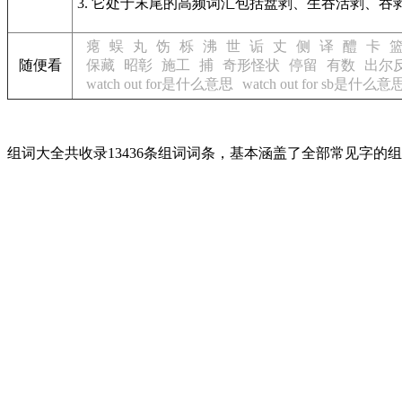
3. 它处于末尾的高频词汇包括盘剥、生吞活剥、吞
瘪
蜈
丸
饬
栎
沸
世
诟
丈
侧
译
醴
卡
随便看
保藏
昭彰
施工
捕
奇形怪状
停留
有数
出尔
watch out for是什么意思
watch out for sb是什么意
组词大全共收录13436条组词词条，基本涵盖了全部常见字