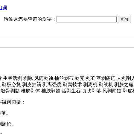
组词
请输入您要查询的汉字：
者
生吞活剥
剥啄
风雨剥蚀
抽丝剥茧
剥壳
剥茧
互剥痛疮
人剥削
复
剥极必复
剥皮抽筋
剥离强度
剥离技术
剥离机
剥线机
剥肤之痛
敲骨剥髓
椎肤剥体
椎肤剥髓
活剥生吞
页状剥落
风剥雨蚀
剥皮
字组词包括：
剥落。
剥痛疮。