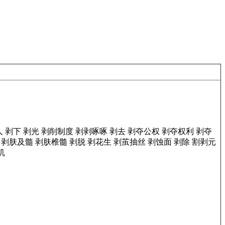
人
剥下
剥光
剥削制度
剥剥啄啄
剥去
剥夺公权
剥夺权利
剥夺
剥肤及髓
剥肤椎髓
剥脱
剥花生
剥茧抽丝
剥蚀面
剥除
割剥元
机