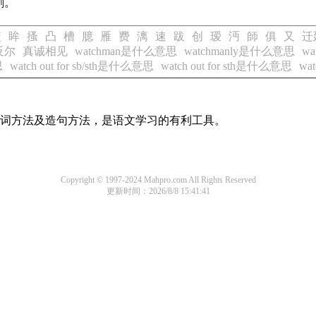
剥。
篮
眸
搔
凸
槽
臆
雁
费
漓
速
跋
创
瑷
沔
師
俱
又
迁
反尔
真诚相见
watchman是什么意思
watchmanly是什么意思
w
思
watch out for sb/sth是什么意思
watch out for sth是什么意思
wa
的组词方法及造句方法，是语文学习的有利工具。
Copyright © 1997-2024 Mahpro.com All Rights Reserved
更新时间：2026/8/8 15:41:41