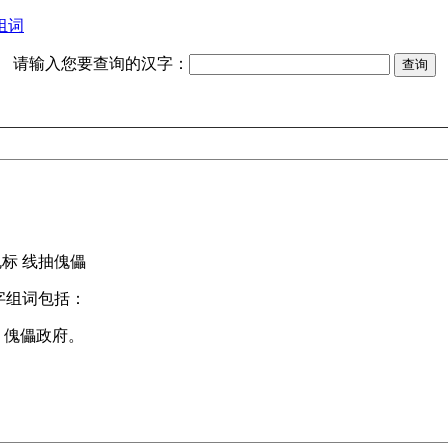
组词
请输入您要查询的汉字：
傀标
线抽傀儡
字组词包括：
、傀儡政府。