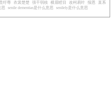
贵纡尊
衣裳楚楚
强干弱枝
横眉瞪目
改柯易叶
报恩
直系
么意思
senile dementias是什么意思
senilely是什么意思