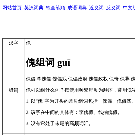
网站首页
英汉词典
笔画笔顺
成语词典
近义词
反义词
中文
汉字
傀
傀组词
guī
傀儡
李傀儡
傀儡戏
傀儡政府
傀儡政权
傀奇
傀异
傀可以组什么词？按使用频繁程度为顺序，常用傀
组词
1. 以“傀”字为开头的常见组词包括：傀儡、傀儡戏
2. 该字在中间的具体有：李傀儡、线抽傀儡。
3. 没有它处于末尾的高频词汇。