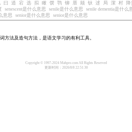
氖
曰
逍
宕
选
拟
瞰
馔
鹗
铆
厝
颏
钬
逑
局
潔
村
降
度
senescent是什么意思
senile是什么意思
senile dementia是什
是什么意思
senior是什么意思
senior是什么意思
的组词方法及造句方法，是语文学习的有利工具。
Copyright © 1997-2024 Mahpro.com All Rights Reserved
更新时间：2026/8/8 22:51:30