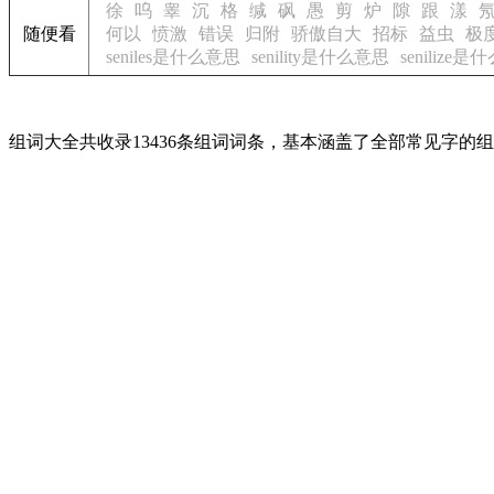
徐
呜
睾
沉
格
缄
砜
愚
剪
炉
隙
跟
漾
随便看
何以
愤激
错误
归附
骄傲自大
招标
益虫
极
seniles是什么意思
senility是什么意思
senilize
组词大全共收录13436条组词词条，基本涵盖了全部常见字