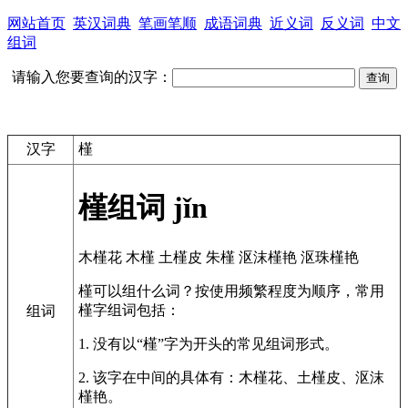
网站首页
英汉词典
笔画笔顺
成语词典
近义词
反义词
中文
组词
请输入您要查询的汉字：
汉字
槿
槿组词
jǐn
木槿花
木槿
土槿皮
朱槿
沤沫槿艳
沤珠槿艳
槿可以组什么词？按使用频繁程度为顺序，常用
槿字组词包括：
组词
1. 没有以“槿”字为开头的常见组词形式。
2. 该字在中间的具体有：木槿花、土槿皮、沤沫
槿艳。