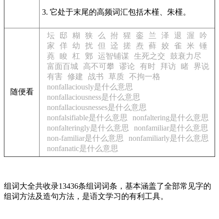
3. 它处于末尾的高频词汇包括木槿、朱槿。
坛
邸
糊
狭
么
拊
猩
銮
兰
泽
退
渥
吟
家
佯
幼
扰
但
迳
搓
焘
藓
姣
雀
米
锤
蕘
睃
杠
鄋
运智铺谋
生死之交
鼓衰力尽
富面百城
高不可攀
谬论
有时
拜访
睹
界说
有害
修建
战书
草质
不拘一格
nonfallaciously是什么意思
随便看
nonfallaciousness是什么意思
nonfallaciousnesses是什么意思
nonfalsifiable是什么意思
nonfaltering是什么意思
nonfalteringly是什么意思
nonfamiliar是什么意思
non-familiar是什么意思
nonfamiliarly是什么意思
nonfanatic是什么意思
组词大全共收录13436条组词词条，基本涵盖了全部常见字的
组词方法及造句方法，是语文学习的有利工具。