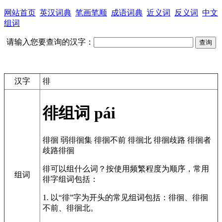
网站首页
英汉词典
笔画笔顺
成语词典
近义词
反义词
中文
组词
请输入您要查询的汉字：
汉字
徘
徘组词
pái
徘徊
弱徘徊集
徘徊不前
徘徊北
徘徊歧路
徘徊者
歧路徘徊
徘可以组什么词？按使用频繁程度为顺序，常用
组词
徘字组词包括：
1. 以“徘”字为开头的常见组词包括：徘徊、徘徊
不前、徘徊北。