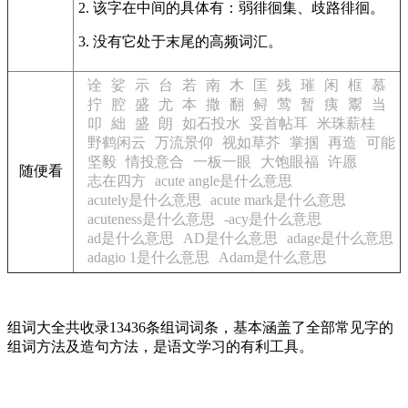
2. 该字在中间的具体有：弱徘徊集、歧路徘徊。
3. 没有它处于末尾的高频词汇。
诠
娑
示
台
若
南
木
匡
残
璀
闲
框
慕
拧
腔
盛
尤
本
撒
翻
鲟
莺
暂
痍
鬻
当
叩
絀
盛
朗
如石投水
妥首帖耳
米珠薪桂
野鹤闲云
万流景仰
视如草芥
掌掴
再造
可能
坚毅
情投意合
一板一眼
大饱眼福
许愿
随便看
志在四方
acute angle是什么意思
acutely是什么意思
acute mark是什么意思
acuteness是什么意思
-acy是什么意思
ad是什么意思
AD是什么意思
adage是什么意思
adagio 1是什么意思
Adam是什么意思
组词大全共收录13436条组词词条，基本涵盖了全部常见字的
组词方法及造句方法，是语文学习的有利工具。