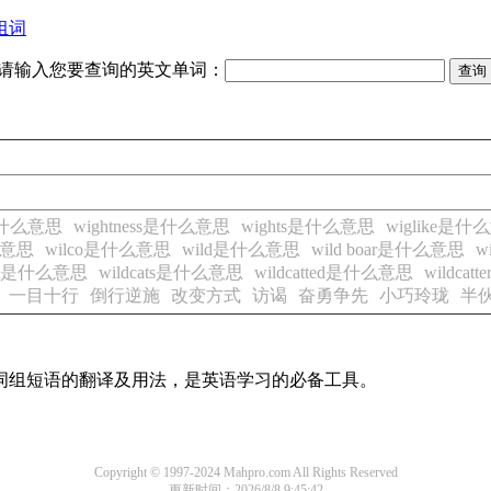
组词
请输入您要查询的英文单词：
y是什么意思
wightness是什么意思
wights是什么意思
wiglike是什
么意思
wilco是什么意思
wild是什么意思
wild boar是什么意思
w
cat是什么意思
wildcats是什么意思
wildcatted是什么意思
wildca
一目十行
倒行逆施
改变方式
访谒
奋勇争先
小巧玲珑
半
及词组短语的翻译及用法，是英语学习的必备工具。
Copyright © 1997-2024 Mahpro.com All Rights Reserved
更新时间：2026/8/8 9:45:42