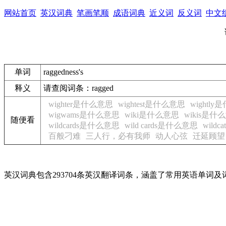
网站首页
英汉词典
笔画笔顺
成语词典
近义词
反义词
中文
单词
raggedness's
释义
请查阅词条：ragged
wighter是什么意思
wightest是什么意思
wightl
wigwams是什么意思
wiki是什么意思
wikis是什
随便看
wildcards是什么意思
wild cards是什么意思
wild
百般刁难
三人行，必有我师
动人心弦
迁延顾望
英汉词典包含293704条英汉翻译词条，涵盖了常用英语单词