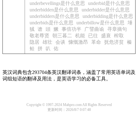
underbevellings是什么意思
underbid是什么意思
underbidden是什么意思
underbidder是什么意思
underbidders是什么意思
underbidding是什么意思
underbids是什么意思
underbillow是什么意思
埵
狨
谵
頭
鱖
事倍功半
广譬曲谕
寻章摘句
敬老尊贤
朝三暮二
机能
已往
盛衰
榨取
隐居
雄壮
会谈
慷慨激昂
革命
抚危济贫
榛
鲑
拼
叭
佑
英汉词典包含293704条英汉翻译词条，涵盖了常用英语单词及
词组短语的翻译及用法，是英语学习的必备工具。
Copyright © 1997-2024 Mahpro.com All Rights Reserved
更新时间：2026/8/7 0:07:48