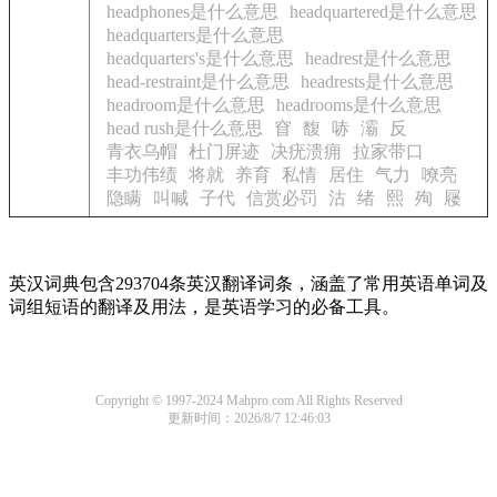
headphones是什么意思
headquartered是什么意思
headquarters是什么意思
headquarters's是什么意思
headrest是什么意思
head-restraint是什么意思
headrests是什么意思
headroom是什么意思
headrooms是什么意思
head rush是什么意思
窅
馥
哧
灞
反
青衣乌帽
杜门屏迹
决疣溃痈
拉家带口
丰功伟绩
将就
养育
私情
居住
气力
嘹亮
隐瞒
叫喊
子代
信赏必罚
沽
绪
熙
殉
屦
英汉词典包含293704条英汉翻译词条，涵盖了常用英语单词及
词组短语的翻译及用法，是英语学习的必备工具。
Copyright © 1997-2024 Mahpro.com All Rights Reserved
更新时间：2026/8/7 12:46:03