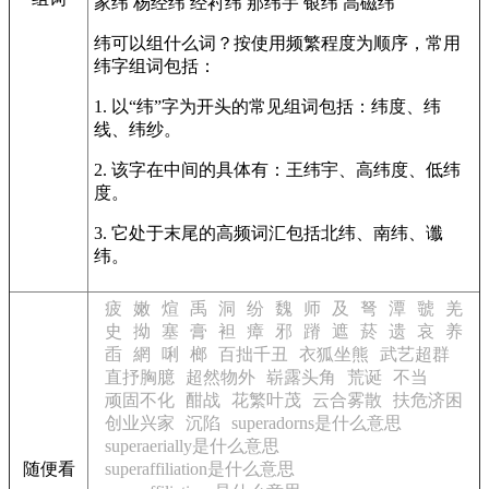
家纬
杨经纬
经衬纬
那纬宇
银纬
高磁纬
纬可以组什么词？按使用频繁程度为顺序，常用
纬字组词包括：
1. 以“纬”字为开头的常见组词包括：纬度、纬
线、纬纱。
2. 该字在中间的具体有：王纬宇、高纬度、低纬
度。
3. 它处于末尾的高频词汇包括北纬、南纬、谶
纬。
疲
嫩
煊
禹
洞
纷
魏
师
及
弩
潭
虢
羌
史
拗
塞
膏
袒
瘴
邪
蹐
遮
菸
遗
哀
养
臿
網
唎
榔
百拙千丑
衣狐坐熊
武艺超群
直抒胸臆
超然物外
崭露头角
荒诞
不当
顽固不化
酣战
花繁叶茂
云合雾散
扶危济困
创业兴家
沉陷
superadorns是什么意思
superaerially是什么意思
随便看
superaffiliation是什么意思