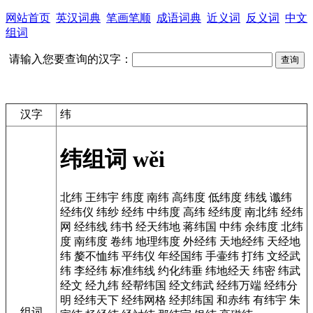
网站首页
英汉词典
笔画笔顺
成语词典
近义词
反义词
中文
组词
请输入您要查询的汉字：
汉字
纬
纬组词
wěi
北纬
王纬宇
纬度
南纬
高纬度
低纬度
纬线
谶纬
经纬仪
纬纱
经纬
中纬度
高纬
经纬度
南北纬
经纬
网
经纬线
纬书
经天纬地
蒋纬国
中纬
余纬度
北纬
度
南纬度
卷纬
地理纬度
外经纬
天地经纬
天经地
纬
嫠不恤纬
平纬仪
年经国纬
手壷纬
打纬
文经武
纬
李经纬
标准纬线
约化纬垂
纬地经天
纬密
纬武
经文
经九纬
经帮纬国
经文纬武
经纬万端
经纬分
明
经纬天下
经纬网格
经邦纬国
和赤纬
有纬宇
朱
组词