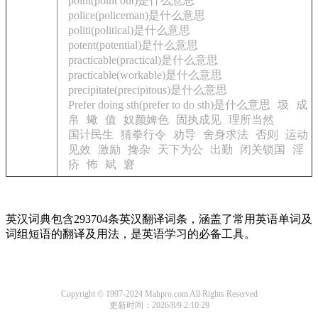
point(point out)是什么意思
police(policeman)是什么意思
politi(political)是什么意思
potent(potential)是什么意思
practicable(practical)是什么意思
practicable(workable)是什么意思
precipitate(precipitous)是什么意思
Prefer doing sth(prefer to do sth)是什么意思
圾
成
帛
蠍
值
奴颜婢色
固执成见
理所当然
国计民生
猜拳行令
劝导
舍身求法
否则
运动
见效
激励
搀杂
天下为公
出勤
闭关锁国
淫
疥
怖
斌
窘
英汉词典包含293704条英汉翻译词条，涵盖了常用英语单词及
词组短语的翻译及用法，是英语学习的必备工具。
Copyright © 1997-2024 Mahpro.com All Rights Reserved
更新时间：2026/8/9 2:10:29