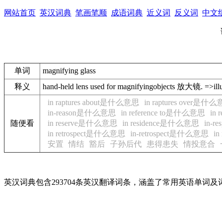
网站首页
英汉词典
笔画笔顺
成语词典
近义词
反义词
中文
单词
magnifying glass
释义
hand-held lens used for magnifyingobjects 放大镜. =>i
in raptures about是什么意思
in raptures over是什
in-reason是什么意思
in reference to是什么意思
in
随便看
in reserve是什么意思
in residence是什么意思
in-
in retrospect是什么意思
in-retrospect是什么意思
i
安置
情结
豁后
子孙后代
患得患失
情投意合
英汉词典包含293704条英汉翻译词条，涵盖了常用英语单词