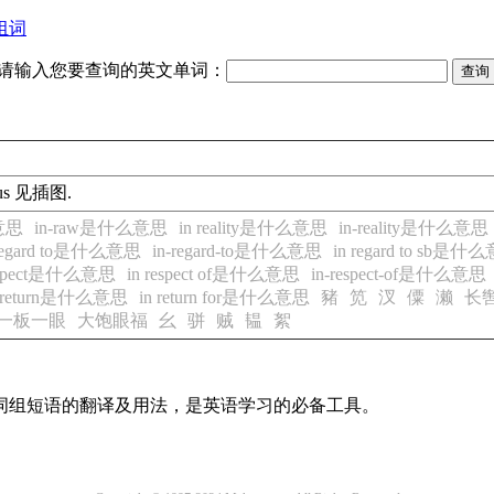
组词
请输入您要查询的英文单词：
llus 见插图.
么意思
in-raw是什么意思
in reality是什么意思
in-reality是什么意思
 regard to是什么意思
in-regard-to是什么意思
in regard to sb是什
respect是什么意思
in respect of是什么意思
in-respect-of是什么意思
n return是什么意思
in return for是什么意思
豬
笕
汊
僳
濑
长
一板一眼
大饱眼福
幺
骈
贼
韫
絮
及词组短语的翻译及用法，是英语学习的必备工具。