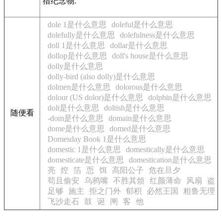
猎纪念物.
dole 1是什么意思
doleful是什么意思
dolefully是什么意思
dolefulness是什么意思
doll 1是什么意思
dollar是什么意思
dollop是什么意思
doll's house是什么意思
dolly是什么意思
dolly-bird (also dolly)是什么意思
dolmen是什么意思
dolorous是什么意思
dolour (US dolor)是什么意思
dolphin是什么意思
dolt是什么意思
doltish是什么意思
随便看
-dom是什么意思
domain是什么意思
dome是什么意思
domed是什么意思
Domesday Book 1是什么意思
domestic 1是什么意思
domestically是什么意思
domesticate是什么意思
domestication是什么意思
亮
焢
箔
恧
饵
高阳公子
危在旦夕
苟且偷安
乌鸦嘴
不胜其烦
红颜薄命
风扇
盗
足够
施主
拒之门外
郁积
必然王国
粗鲁无理
飞沙走石
鼓
诞
闸
客
他