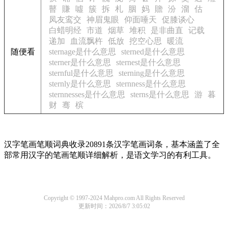
瞽
賺
噓
簇
拆
札
胭
妈
贍
汾
溜
估
凤友鸾交
神眉鬼眼
仰面唾天
促膝谈心
白蜡明经
市道
烟草
堆积
是非曲直
记载
递加
血流飘杵
低放
挖空心思
暖流
随便看
sternage是什么意思
sterned是什么意思
sterner是什么意思
sternest是什么意思
sternful是什么意思
sterning是什么意思
sternly是什么意思
sternness是什么意思
sternnesses是什么意思
sterns是什么意思
游
暮
财
骞
槟
汉字笔画笔顺词典收录20891条汉字笔画词条，基本涵盖了全
部常用汉字的笔画笔顺详细解析，是语文学习的有利工具。
Copyright © 1997-2024 Mahpro.com All Rights Reserved
更新时间：2026/8/7 3:05:02