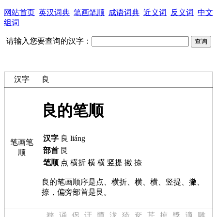
网站首页
英汉词典
笔画笔顺
成语词典
近义词
反义词
中文
组词
请输入您要查询的汉字：
汉字
良
良的笔顺
汉字
良 liáng
笔画笔
部首
艮
顺
笔顺
点 横折 横 横 竖提 撇 捺
良的笔画顺序是点、横折、横、横、竖提、撇、
捺，偏旁部首是艮。
狭
诵
侶
讦
髖
泷
猗
奁
芹
掠
獎
適
雕