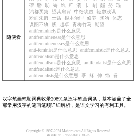
磙
骄
昉
祷
饩
歼
溃
巾
剞
齷
努
琨
鸿都买第
望其肩背
中馈犹虚
轻虑浅谋
粉面朱唇
土话
根本治理
修养
陶冶
体态
谋图不轨
贱
超卓
青梅竹马
期望
antifemininely是什么意思
随便看
antifeminineness是什么意思
antifemininenesses是什么意思
anti-feminist是什么意思
antifeministic是什么意思
antifeudalism是什么意思
antifeudalisms是什么意思
antifeudalist是什么意思
antifeudalistic是什么意思
antifeudalists是什么意思
摹
稣
伸
绉
眷
汉字笔画笔顺词典收录20891条汉字笔画词条，基本涵盖了全
部常用汉字的笔画笔顺详细解析，是语文学习的有利工具。
Copyright © 1997-2024 Mahpro.com All Rights Reserved
更新时间：2026/8/8 3:48:45