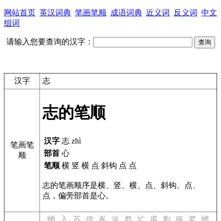
网站首页
英汉词典
笔画笔顺
成语词典
近义词
反义词
中文
组词
请输入您要查询的汉字：
汉字
志
志的笔顺
汉字
志 zhì
笔画笔
部首
心
顺
笔顺
横 竖 横 点 斜钩 点 点
志的笔画顺序是横、竖、横、点、斜钩、点、
点，偏旁部首是心。
蝤
入
苏
偾
豕
湓
婺
圹
甫
剿
殇
綮
螬