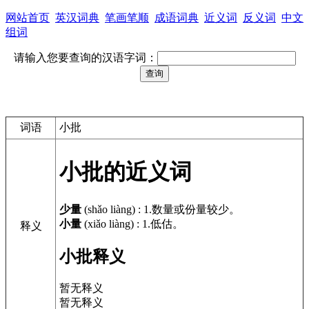
网站首页
英汉词典
笔画笔顺
成语词典
近义词
反义词
中文
组词
请输入您要查询的汉语字词：
词语
小批
小批的近义词
少量
(shǎo liàng)
:
1.数量或份量较少。
小量
(xiǎo liàng)
:
1.低估。
释义
小批释义
暂无释义
暂无释义