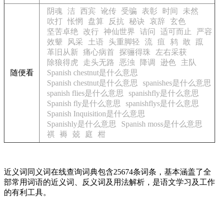
阴魂
洁
西宾
讹传
受骗
表彰
时间
未然
吹打
怅惘
盘算
反抗
秘诀
哀辞
玄色
坚苦卓绝
改行
神仙世界
诘问
适可而止
严容
效颦
风采
土语
头重脚轻
流
疽
鸫
敢
躥
革旧从新
痛心病首
探骊得珠
左右采获
除狼得虎
走头无路
恶浊
降调
逊色
主队
随便看
Spanish chestnut是什么意思
Spanish chestnut是什么意思
spanishes是什么意思
spanish flies是什么意思
spanishfly是什么意思
Spanish fly是什么意思
spanishflys是什么意思
Spanish Inquisition是什么意思
Spanishly是什么意思
Spanish moss是什么意思
祺
褥
兢
庭
柑
近义词同义词在线查询词典包含25674条词条，基本涵盖了全
部常用词语的近义词、反义词及用法解析，是语文学习及工作
的有利工具。