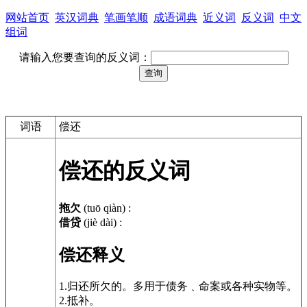
网站首页
英汉词典
笔画笔顺
成语词典
近义词
反义词
中文
组词
请输入您要查询的反义词：
词语
偿还
偿还的反义词
拖欠
(tuō qiàn)
:
借贷
(jiè dài)
:
偿还释义
1.归还所欠的。多用于债务﹑命案或各种实物等。
2.抵补。