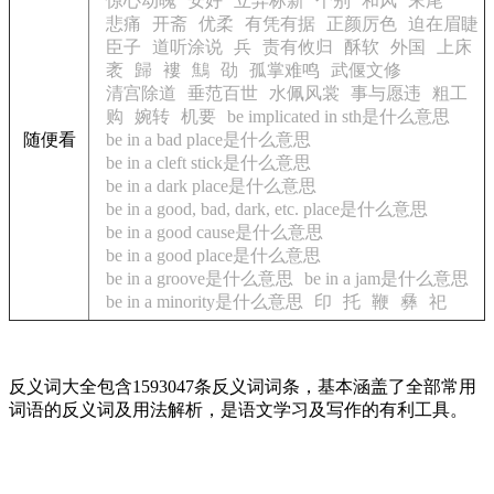
惊心动魄
安好
立异标新
个别
和风
末尾
悲痛
开斋
优柔
有凭有据
正颜厉色
迫在眉睫
臣子
道听涂说
兵
责有攸归
酥软
外国
上床
袤
歸
褸
鷦
劭
孤掌难鸣
武偃文修
清宫除道
垂范百世
水佩风裳
事与愿违
粗工
购
婉转
机要
be implicated in sth是什么意思
随便看
be in a bad place是什么意思
be in a cleft stick是什么意思
be in a dark place是什么意思
be in a good, bad, dark, etc. place是什么意思
be in a good cause是什么意思
be in a good place是什么意思
be in a groove是什么意思
be in a jam是什么意思
be in a minority是什么意思
印
托
鞭
彝
祀
反义词大全包含1593047条反义词词条，基本涵盖了全部常用
词语的反义词及用法解析，是语文学习及写作的有利工具。