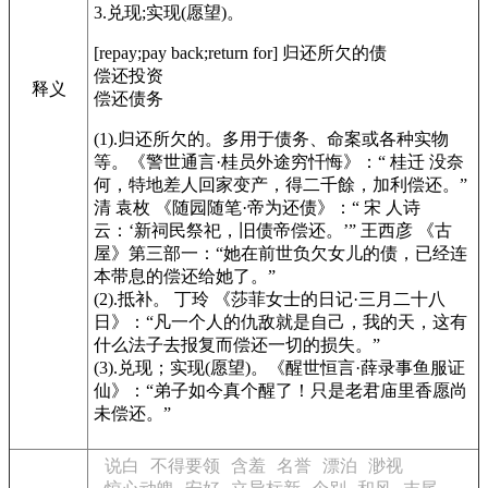
3.兑现;实现(愿望)。
[repay;pay back;return for] 归还所欠的债
偿还投资
释义
偿还债务
(1).归还所欠的。多用于债务、命案或各种实物
等。
《警世通言·桂员外途穷忏悔》
：“ 桂迁 没奈
何，特地差人回家变产，得二千餘，加利偿还。”
清 袁枚
《随园随笔·帝为还债》
：“ 宋 人诗
云：‘新祠民祭祀，旧债帝偿还。’” 王西彦
《古
屋》
第三部一：“她在前世负欠女儿的债，已经连
本带息的偿还给她了。”
(2).抵补。 丁玲
《莎菲女士的日记·三月二十八
日》
：“凡一个人的仇敌就是自己，我的天，这有
什么法子去报复而偿还一切的损失。”
(3).兑现；实现(愿望)。
《醒世恒言·薛录事鱼服证
仙》
：“弟子如今真个醒了！只是老君庙里香愿尚
未偿还。”
说白
不得要领
含羞
名誉
漂泊
渺视