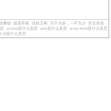
垣叠锁
披裘带索
琼枝玉树
百不为多，一不为少
弃文存质
意思
at-most是什么意思
atms是什么意思
at-my-heels是什么意思
end all是什么意思