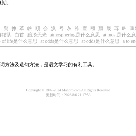
衰期。
套
警
挣
革
峡
顺
会
澳
号
灰
祚
宣
頤
顫
晟
蓐
叫
重
群结队
白首
黯淡无光
atmosphering是什么意思
at most是什么
 time of life是什么意思
at odds是什么意思
at-odds是什么意思
a to 
的组词方法及造句方法，是语文学习的有利工具。
Copyright © 1997-2024 Mahpro.com All Rights Reserved
更新时间：2026/8/6 21:17:58