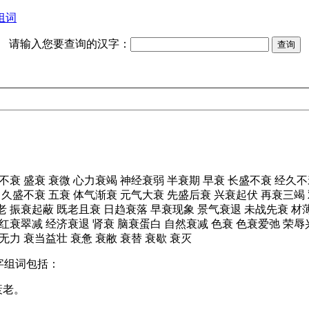
组词
请输入您要查询的汉字：
不衰
盛衰
衰微
心力衰竭
神经衰弱
半衰期
早衰
长盛不衰
经久不
久盛不衰
五衰
体气渐衰
元气大衰
先盛后衰
兴衰起伏
再衰三竭
老
振衰起蔽
既老且衰
日趋衰落
早衰现象
景气衰退
未战先衰
材
红衰翠减
经济衰退
肾衰
脑衰蛋白
自然衰减
色衰
色衰爱弛
荣辱
无力
衰当益壮
衰惫
衰敝
衰替
衰歇
衰灭
字组词包括：
衰老。