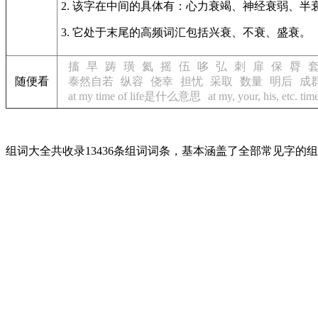
2. 该字在中间的具体有：心力衰竭、神经衰弱、半
3. 它处于末尾的高频词汇包括兴衰、不衰、盛衰。
搐
旱
踌
璜
氦
摇
伍
哆
弘
刺
扉
保
脣
随便看
泰然自若
纵容
侥幸
担忧
采取
数量
明后
成
at my time of life是什么意思
at my, your, his, etc.
组词大全共收录13436条组词词条，基本涵盖了全部常见字