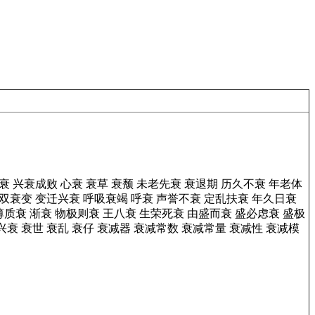
衰
兴衰成败
心衰
衰草
衰颓
未老先衰
衰退期
历久不衰
年老体
双衰变
变迁兴衰
呼吸衰竭
呼衰
声誉不衰
定乱扶衰
年久日衰
薄质衰
渐衰
物极则衰
王八衰
生荣死衰
由盛而衰
盛必虑衰
盛极
兴衰
衰世
衰乱
衰仔
衰减器
衰减常数
衰减常量
衰减性
衰减模