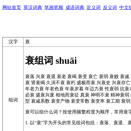
网站首页
英汉词典
笔画笔顺
成语词典
近义词
反义词
中文
汉字
衰
衰组词
shuāi
衰落
兴衰
衰退
衰老
衰竭
衰变
衰亡
衰弱
衰败
衰减
衰
肾衰竭
久演不衰
衰朽
盛极而衰
兴衰史
兴衰存亡
年老力衰
年老色衰
年衰岁暮
年迈力衰
性衰弱
抗衰
必衰
盛衰兴废
相地而衰征
真衰
神明不衰
精神衰弱
组词
型
衰减系数
衰变产物
衰变常数
衰变率
衰工期
衰弱
衰可以组什么词？按使用频繁程度为顺序，常用衰
1. 以“衰”字为开头的常见组词包括：衰落、衰退、