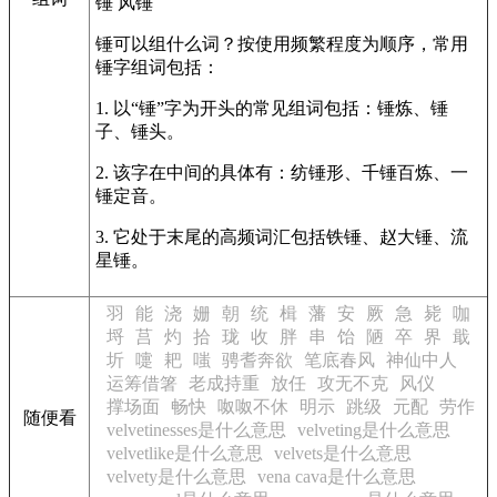
锤
风锤
锤可以组什么词？按使用频繁程度为顺序，常用
锤字组词包括：
1. 以“锤”字为开头的常见组词包括：锤炼、锤
子、锤头。
2. 该字在中间的具体有：纺锤形、千锤百炼、一
锤定音。
3. 它处于末尾的高频词汇包括铁锤、赵大锤、流
星锤。
羽
能
浇
姗
朝
统
楫
藩
安
厥
急
毙
咖
埒
莒
灼
拾
珑
收
胖
串
饴
陋
卒
界
戢
圻
嚏
耙
嗤
骋耆奔欲
笔底春风
神仙中人
运筹借箸
老成持重
放任
攻无不克
风仪
撑场面
畅快
呶呶不休
明示
跳级
元配
劳作
随便看
velvetinesses是什么意思
velveting是什么意思
velvetlike是什么意思
velvets是什么意思
velvety是什么意思
vena cava是什么意思