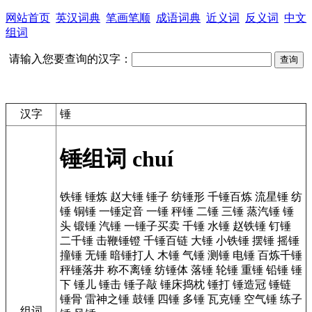
网站首页
英汉词典
笔画笔顺
成语词典
近义词
反义词
中文
组词
请输入您要查询的汉字：
汉字
锤
锤组词
chuí
铁锤
锤炼
赵大锤
锤子
纺锤形
千锤百炼
流星锤
纺
锤
铜锤
一锤定音
一锤
秤锤
二锤
三锤
蒸汽锤
锤
头
锻锤
汽锤
一锤子买卖
千锤
水锤
赵铁锤
钉锤
二千锤
击鞭锤镫
千锤百链
大锤
小铁锤
摆锤
摇锤
撞锤
无锤
暗锤打人
木锤
气锤
测锤
电锤
百炼千锤
秤锤落井
称不离锤
纺锤体
落锤
轮锤
重锤
铅锤
锤
下
锤儿
锤击
锤子敲
锤床捣枕
锤打
锤造冠
锤链
锤骨
雷神之锤
鼓锤
四锤
多锤
瓦克锤
空气锤
练子
组词