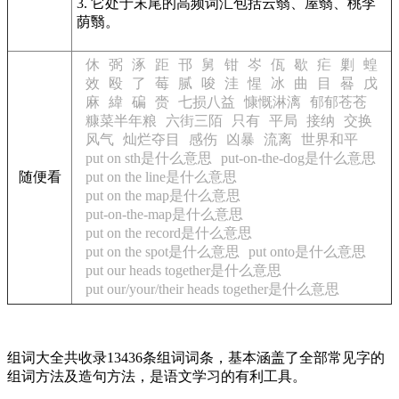
3. 它处于末尾的高频词汇包括云翳、屋翳、桃李
荫翳。
休
弼
涿
距
邗
舅
钳
岑
佤
歇
疟
剿
蝗
效
殴
了
莓
腻
唆
洼
惺
冰
曲
目
晷
戊
麻
緯
碥
赍
七损八益
慷慨淋漓
郁郁苍苍
糠菜半年粮
六街三陌
只有
平局
接纳
交换
风气
灿烂夺目
感伤
凶暴
流离
世界和平
put on sth是什么意思
put-on-the-dog是什么意思
随便看
put on the line是什么意思
put on the map是什么意思
put-on-the-map是什么意思
put on the record是什么意思
put on the spot是什么意思
put onto是什么意思
put our heads together是什么意思
put our/your/their heads together是什么意思
组词大全共收录13436条组词词条，基本涵盖了全部常见字的
组词方法及造句方法，是语文学习的有利工具。