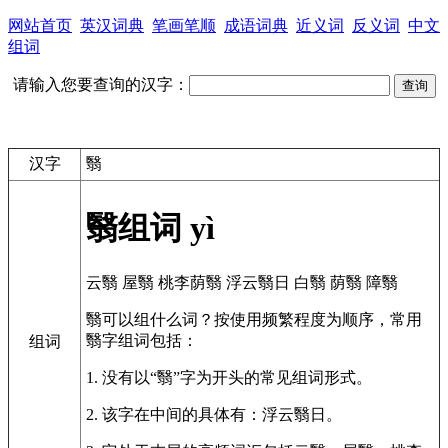
网站首页
英汉词典
笔画笔顺
成语词典
近义词
反义词
中文
组词
请输入您要查询的汉字：
汉字
翳
翳组词
yì
云翳
屋翳
桃李荫翳
浮云翳日
白翳
荫翳
障翳
翳可以组什么词？按使用频繁程度为顺序，常用
翳字组词包括：
组词
1. 没有以“翳”字为开头的常见组词形式。
2. 该字在中间的具体有：浮云翳日。