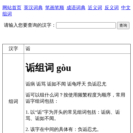
网站首页
英汉词典
笔画笔顺
成语词典
近义词
反义词
中文
组词
请输入您要查询的汉字：
汉字
诟
诟组词
gòu
诟病
诟骂
诟如不闻
诟龟呼天
负诟忍尤
诟可以组什么词？按使用频繁程度为顺序，常用
诟字组词包括：
组词
1. 以“诟”字为开头的常见组词包括：诟病、诟
骂、诟如不闻。
2. 该字在中间的具体有：负诟忍尤。