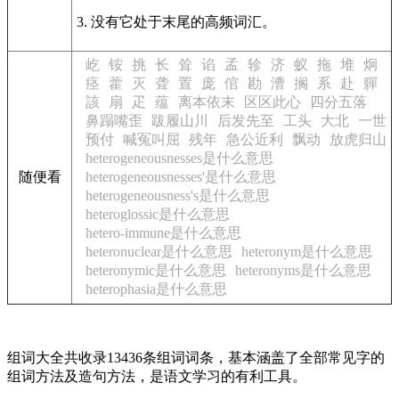
3. 没有它处于末尾的高频词汇。
屹
铵
挑
长
耸
谄
孟
轸
济
蚁
拖
堆
炯
痉
藿
灭
聋
置
庞
倌
勘
漕
搁
系
赴
軃
該
扇
疋
蕴
离本依末
区区此心
四分五落
鼻蹋嘴歪
跋履山川
后发先至
工头
大北
一世
预付
喊冤叫屈
残年
急公近利
飘动
放虎归山
heterogeneousnesses是什么意思
随便看
heterogeneousnesses'是什么意思
heterogeneousness's是什么意思
heteroglossic是什么意思
hetero-immune是什么意思
heteronuclear是什么意思
heteronym是什么意思
heteronymic是什么意思
heteronyms是什么意思
heterophasia是什么意思
组词大全共收录13436条组词词条，基本涵盖了全部常见字的
组词方法及造句方法，是语文学习的有利工具。