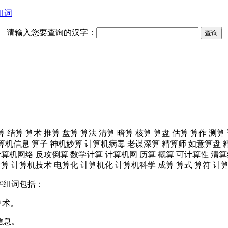
组词
请输入您要查询的汉字：
算
结算
算术
推算
盘算
算法
清算
暗算
核算
算盘
估算
算作
测算
算机信息
算子
神机妙算
计算机病毒
老谋深算
精算师
如意算盘
计算机网络
反攻倒算
数学计算
计算机网
历算
概算
可计算性
清算
计算
计算机技术
电算化
计算机化
计算机科学
成算
算式
算符
计
字组词包括：
算术。
信息。