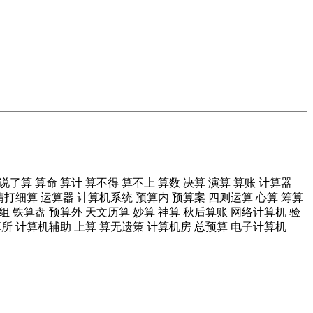
说了算
算命
算计
算不得
算不上
算数
决算
演算
算账
计算器
精打细算
运算器
计算机系统
预算内
预算案
四则运算
心算
筹算
组
铁算盘
预算外
天文历算
妙算
神算
秋后算账
网络计算机
验
算所
计算机辅助
上算
算无遗策
计算机房
总预算
电子计算机