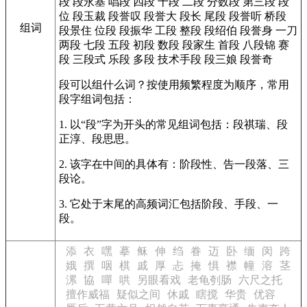
段
段永基
唱段
四段
十段
二段
分数段
第三段
段
位
段玉裁
段誉叹
段誉大
段长
尾段
段誉听
桥段
组词
段景住
位段
段振华
工段
整段
段绍伯
段誉身
一刀
两段
七段
五段
初段
数段
段家生
首段
八段锦
赛
段
三段式
乐段
多段
技术手段
段三娘
段誉奇
段可以组什么词？按使用频繁程度为顺序，常用
段字组词包括：
1. 以“段”字为开头的常见组词包括：段祺瑞、段
正淳、段思思。
2. 该字在中间的具体有：阶段性、告一段落、三
段论。
3. 它处于末尾的高频词汇包括阶段、手段、一
段。
添
衣
嘿
摹
稣
伸
绉
眷
迈
卧
缅
闵
跨
娥
撰
咽
棋
戚
厚
忐
掩
惧
襟
幢
溶
茎
漯
協
嘽
哄
另眼看戏
老龟刳肠
六尺之托
擅作威福
疑似之间
休戚
瞎搅
华贵
优容