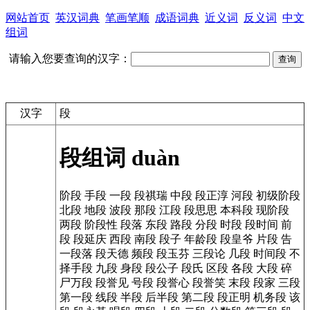
网站首页
英汉词典
笔画笔顺
成语词典
近义词
反义词
中文
组词
请输入您要查询的汉字：
汉字
段
段组词
duàn
阶段
手段
一段
段祺瑞
中段
段正淳
河段
初级阶段
北段
地段
波段
那段
江段
段思思
本科段
现阶段
两段
阶段性
段落
东段
路段
分段
时段
段时间
前
段
段延庆
西段
南段
段子
年龄段
段皇爷
片段
告
一段落
段天德
频段
段玉芬
三段论
几段
时间段
不
择手段
九段
身段
段公子
段氏
区段
各段
大段
碎
尸万段
段誉见
号段
段誉心
段誉笑
末段
段家
三段
第一段
线段
半段
后半段
第二段
段正明
机务段
该