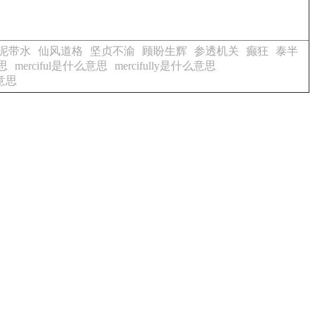
泥带水
仙风道格
坚贞不渝
顾盼生辉
参透机关
癫狂
泰半
意思
merciful是什么意思
mercifully是什么意思
么意思