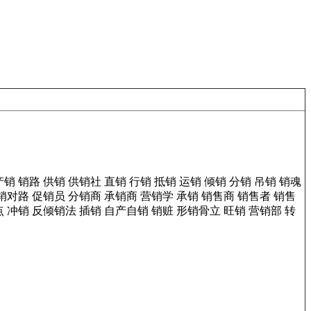
产销
销路
供销
供销社
直销
行销
抵销
运销
倾销
分销
吊销
销魂
销对路
促销员
分销商
承销商
营销学
承销
销售商
销售者
销售
点
冲销
反倾销法
插销
自产自销
销赃
形销骨立
旺销
营销部
转