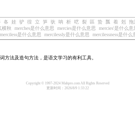
簪
各
娃
驴
徨
立
笋
驮
呐
析
呓
裂
區
蛰
瓢
着
剋
拖
气横秋
merches是什么意思
mercies是什么意思
mercies'是什么
merciless是什么意思
mercilessly是什么意思
mercilessness是什
的组词方法及造句方法，是语文学习的有利工具。
Copyright © 1997-2024 Mahpro.com All Rights Reserved
更新时间：2026/8/9 1:33:22