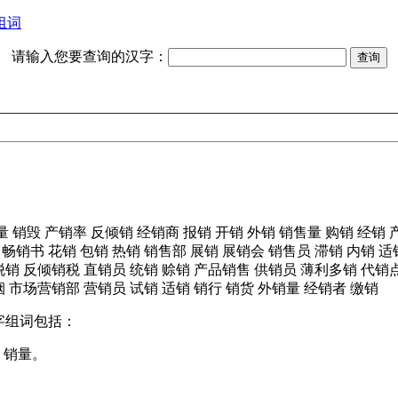
组词
请输入您要查询的汉字：
量
销毁
产销率
反倾销
经销商
报销
开销
外销
销售量
购销
经销
畅销书
花销
包销
热销
销售部
展销
展销会
销售员
滞销
内销
适
脱销
反倾销税
直销员
统销
赊销
产品销售
供销员
薄利多销
代销
烟
市场营销部
营销员
试销
适销
销行
销货
外销量
经销者
缴销
字组词包括：
、销量。
。