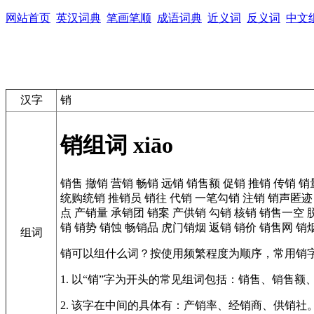
网站首页
英汉词典
笔画笔顺
成语词典
近义词
反义词
中文
汉字
销
销组词
xiāo
销售
撤销
营销
畅销
远销
销售额
促销
推销
传销
销
统购统销
推销员
销往
代销
一笔勾销
注销
销声匿迹
点
产销量
承销团
销案
产供销
勾销
核销
销售一空
销
销势
销蚀
畅销品
虎门销烟
返销
销价
销售网
销
组词
销可以组什么词？按使用频繁程度为顺序，常用销
1. 以“销”字为开头的常见组词包括：销售、销售额
2. 该字在中间的具体有：产销率、经销商、供销社