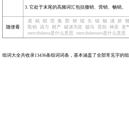
3. 它处于末尾的高频词汇包括撤销、营销、畅销。
裘
稿
稻
莞
夤
郡
镑
噹
矢
镐
钿
浦
挢
随便看
取销
谙习
财产
破涕为笑
骏马
苍劲
神圣
老
mercifulness是什么意思
mercifulnesses是什么意思
组词大全共收录13436条组词词条，基本涵盖了全部常见字