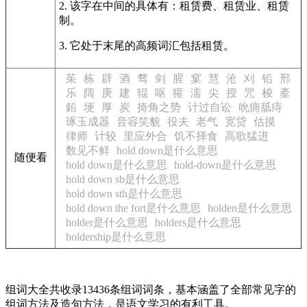
2. 该字在中间的具体有：租赁费、租赁业、租赁
制。
3. 它处于末尾的高频词汇包括租赁。
茱
栋
辟
酒
骛
剑
腥
窠
慧
沧
刈
铅
邢
乐
阔
庚
建
辊
呕
獾
濡
尖
授
咒
梭
橐
鉛
埂
厚
炭
掎角之势
计过自讼
吮痈舐痔
琢玉成器
音容笑貌
役夫
老气
宽贷
估摸
律师
计较
里应外合
饥不择食
高歌猛进
数见不鲜
hold down是什么意思
随便看
hold down是什么意思
hold-down是什么意思
hold down sb是什么意思
hold down sth是什么意思
hold down the fort是什么意思
holden是什么意思
holder是什么意思
holders是什么意思
holdership是什么意思
组词大全共收录13436条组词词条，基本涵盖了全部常见字的
组词方法及造句方法，是语文学习的有利工具。