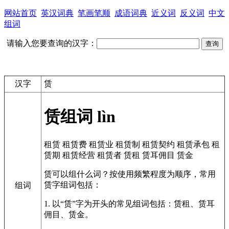
网站首页
英汉词典
笔画笔顺
成语词典
近义词
反义词
中文
组词
请输入您要查询的汉字：
汉字
赁
赁组词
lìn
租赁
租赁费
租赁业
租赁制
租赁契约
租赁承包
租
赁期
租赁经营
租赁者
赁租
赁耳佣目
赁金
赁可以组什么词？按使用频繁程度为顺序，常用
赁字组词包括：
组词
1. 以“赁”字为开头的常见组词包括：赁租、赁耳
佣目、赁金。