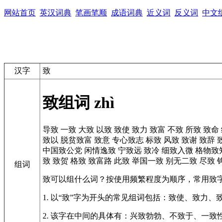
网站首页
英汉词典
笔画笔顺
成语词典
近义词
反义词
中文
汉字
致
致组词
zhì
导致
一致
大致
以致
致使
致力
致富
不致
所致
致命
致以
脱贫致富
致意
专心致志
标致
风致
致谢
致辞
中国致公党
闲情逸致
宁致远
致冷
细致入微
格物致
致
致贺
格致
致富路
此致
举国一致
别无二致
尽致
组词
致可以组什么词？按使用频繁程度为顺序，常用致
1. 以“致”字为开头的常见组词包括：致使、致力、
2. 该字在中间的具体有：兴致勃勃、不致于、一致