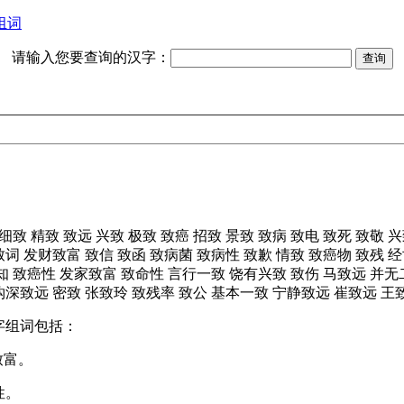
组词
请输入您要查询的汉字：
细致
精致
致远
兴致
极致
致癌
招致
景致
致病
致电
致死
致敬
兴
致词
发财致富
致信
致函
致病菌
致病性
致歉
情致
致癌物
致残
经
知
致癌性
发家致富
致命性
言行一致
饶有兴致
致伤
马致远
并无
钩深致远
密致
张致玲
致残率
致公
基本一致
宁静致远
崔致远
王
字组词包括：
致富。
性。