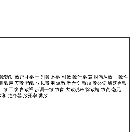
致勃勃
致密
不致于
别致
雅致
引致
致仕
致哀
淋漓尽致
一致性
世致用
罗致
韵致
学以致用
笔致
致命伤
致畸
致公党
错落有致
二致
工致
言致祥
步调一致
致盲
大致说来
徐致靖
致贫
毫无二
致和
致冷器
致死率
诱致