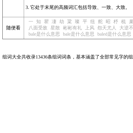
3. 它处于末尾的高频词汇包括导致、一致、大致。
一
知
瞿
凄
劫
粱
璨
平
纽
舵
昭
杼
梳
随便看
八面受敌
星散
彬彬有礼
上风
怨天尤人
大逆
bale是什么意思
bale是什么意思
baled是什么意思
组词大全共收录13436条组词词条，基本涵盖了全部常见字