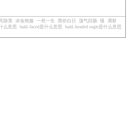
民除害
浓妆艳服
一死一生
黑价白日
荡气回肠
慢
凋射
y是什么意思
bald–faced是什么意思
bald–headed eagle是什么意思