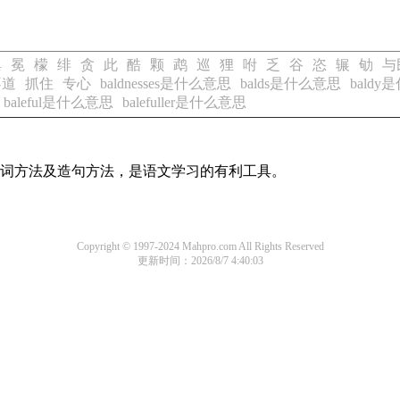
巢
冕
檬
绯
贪
此
酷
颗
鹉
巡
狸
咐
乏
谷
恣
辗
劬
与
不道
抓住
专心
baldnesses是什么意思
balds是什么意思
bald
baleful是什么意思
balefuller是什么意思
的组词方法及造句方法，是语文学习的有利工具。
Copyright © 1997-2024 Mahpro.com All Rights Reserved
更新时间：2026/8/7 4:40:03