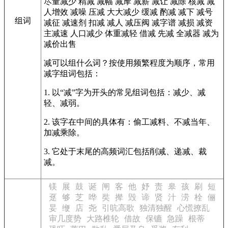
尽量减少
精减
减幅
减摩
减薪
减让
减除
核减
减
人增效
减噪
压减
大大减少
缓减
酌减
减下
减号
组词
减征
减速剂
扣减
减人
减压阀
减字谱
减损
减资
主减速
人口减少
体重减轻
借减
先减
全减器
减为
减价出售
减可以组什么词？按使用频繁程度为顺序，常用
减字组词包括：
1. 以“减”字为开头的常见组词包括：减少、减
轻、减弱。
2. 该字在中间的具体有：偷工减料、不减当年、
加减乘除。
3. 它处于末尾的高频词汇包括削减、递减、裁
减。
镁
展
鼓
诞
闸
客
他
妤
责
皋
孩
刷
短
趸
够
芝
哗
奘
撵
毁
谛
贤
汁
涝
栓
俪
妟
缏
店
尧
引吭高歌
独清独醒
心慌撩乱
审几度势
大路椎轮
借故
保镳
急躁
根蒂