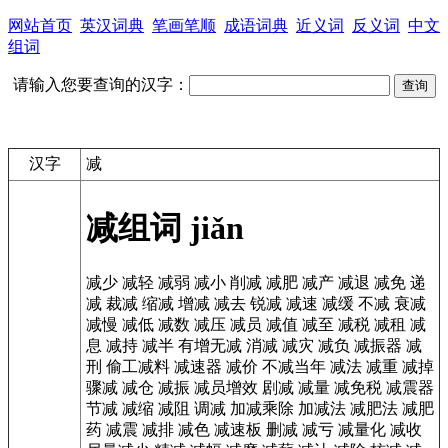
网站首页
英汉词典
笔画笔顺
成语词典
近义词
反义词
中文
组词
请输入您要查询的汉字：
汉字
减
减组词
jiǎn
减少
减轻
减弱
减小
削减
减肥
减产
减退
减免
递
减
裁减
缩减
增减
减去
锐减
减速
减缓
不减
衰减
减慢
减低
减数
减压
减员
减值
减至
减税
减租
减
息
减持
减半
有增无减
消减
减灾
减负
减振器
减
刑
偷工减料
减速器
减价
不减当年
减法
减重
减掉
骤减
减仓
减振
减员增效
剧减
减量
减免税
减震器
节减
减缩
减阻
调减
加减乘除
加减法
减肥法
减肥
药
减震
减排
减色
减速板
删减
减亏
减量化
减收