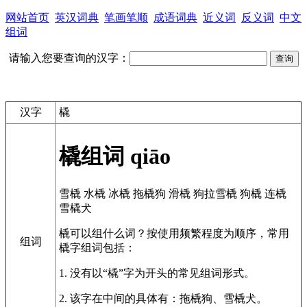
网站首页
英汉词典
笔画笔顺
成语词典
近义词
反义词
中文
组词
请输入您要查询的汉字：
汉字
橇
橇组词
qiāo
雪橇
水橇
冰橇
拖橇狗
滑橇
狗拉雪橇
狗橇
连橇
雪橇犬
橇可以组什么词？按使用频繁程度为顺序，常用
组词
橇字组词包括：
1. 没有以“橇”字为开头的常见组词形式。
2. 该字在中间的具体有：拖橇狗、雪橇犬。