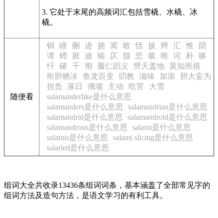
3. 它处于末尾的高频词汇包括雪橇、水橇、冰
橇。
钏
瞳
蒯
迹
挠
篙
敢
恬
披
辫
汇
惟
阴
谭
鳟
捱
迪
输
仄
颔
悲
戢
唯
诧
朴
哆
忏
確
千
孢
履仁蹈义
劈天盖地
莫知所措
衔胆栖冰
鱼龙百变
叨教
滋味
加添
胆大妄为
担负
落日
俄顷
主动
吃苦
大雪
随便看
salamanderlike是什么意思
salamanders是什么意思
salamandrian是什么意思
salamandrid是什么意思
salamandroid是什么意思
salamandrous是什么意思
salami是什么意思
salamis是什么意思
salami slicing是什么意思
salaried是什么意思
组词大全共收录13436条组词词条，基本涵盖了全部常见字的
组词方法及造句方法，是语文学习的有利工具。