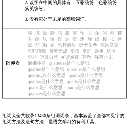
2. 该字在中间的具体有：五彩缤纷、色彩缤纷、
落英缤纷。
3. 没有它处于末尾的高频词汇。
脆
搞
漂
臊
腾
赢
鬃
预
吭
尔
溺
颤
稷
君
酿
玖
矫
瞠
迭
啷
泗
瑾
缛
榄
抿
睑
歛
顛
斷
裙
恩甚怨生
惊慌失色
东风浩荡
鬼吒狼嚎
百事无成
妄想
空幻
杂用
厌倦
查对
听其自然
妒贤嫉能
骄矜
强弩之末
随便看
婀娜多姿
quartettes是什么意思
quartile是什么意思
quartiles是什么意思
quarting是什么意思
quarto是什么意思
quartos是什么意思
quarts是什么意思
quarts'是什么意思
quartz是什么意思
quartzes是什么意思
组词大全共收录13436条组词词条，基本涵盖了全部常见字的
组词方法及造句方法，是语文学习的有利工具。