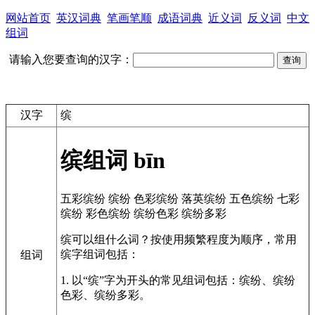
网站首页
英汉词典
笔画笔顺
成语词典
近义词
反义词
中文
组词
请输入您要查询的汉字：
汉字
缤
缤组词
bīn
五彩缤纷
缤纷
色彩缤纷
落英缤纷
五色缤纷
七彩
缤纷
彩色缤纷
缤纷色彩
缤纷多彩
缤可以组什么词？按使用频繁程度为顺序，常用
缤字组词包括：
组词
1. 以“缤”字为开头的常见组词包括：缤纷、缤纷
色彩、缤纷多彩。