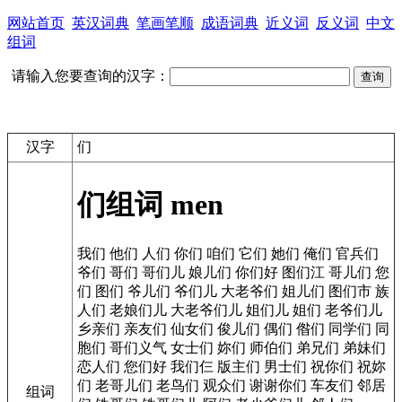
网站首页
英汉词典
笔画笔顺
成语词典
近义词
反义词
中文
组词
请输入您要查询的汉字：
汉字
们
们组词
men
我们
他们
人们
你们
咱们
它们
她们
俺们
官兵们
爷们
哥们
哥们儿
娘儿们
你们好
图们江
哥儿们
您
们
图们
爷儿们
爷们儿
大老爷们
姐儿们
图们市
族
人们
老娘们儿
大老爷们儿
姐们儿
姐们
老爷们儿
乡亲们
亲友们
仙女们
俊儿们
偶们
偺们
同学们
同
胞们
哥们义气
女士们
妳们
师伯们
弟兄们
弟妹们
恋人们
您们好
我们仨
版主们
男士们
祝你们
祝妳
们
老哥儿们
老鸟们
观众们
谢谢你们
车友们
邻居
组词