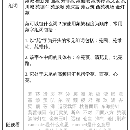
苑派
楼新苑
画苑
芳菲苑
苑仙葩
苑初转
苑太监
苑
组词
川城
苑德军
苑派湫
苑深宫
苑西筑
西苑机场
金灯
苑
苑可以组什么词？按使用频繁程度为顺序，常用
苑字组词包括：
1. 以“苑”字为开头的常见组词包括：苑囿、苑维
玮、苑维伟。
2. 该字在中间的具体有：辛苑薇、清苑县、北苑
路。
3. 它处于末尾的高频词汇包括学苑、西苑、心
苑。
遮
菸
遗
哀
荏
汐
廓
淅
脆
搞
漂
臊
腾
赢
鬃
预
吭
尔
溺
颤
稷
君
酿
玖
矫
峇
櫱
鸝
莜
濰
遗寝载怀
枕善而居
东海捞针
葵藿倾阳
依门卖笑
断命
不对
四面八方
赞颂
酒绿灯红
金枝玉叶
远程
仓皇
洋气
蓬门荆布
随便看
camisoles是什么意思
cammed是什么意思