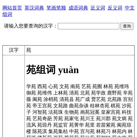
网站首页
英汉词典
笔画笔顺
成语词典
近义词
反义词
中文
组词
请输入您要查询的汉字：
汉字
苑
苑组词
yuàn
学苑
西苑
心苑
文苑
南苑
艺苑
苑囿
林苑
苑维玮
御苑
苑维伟
上林苑
清苑
北苑
苑学政
鹿野苑
辛苑
薇
阆苑
涂梢苑
清苑县
苑广成
贾艺苑
北苑路
宫别
苑
帝王宫苑
文苑路
曲苑杂谈
桂林杏苑
棋苑
沙苑
子
河智苑
法苑珠
生物苑
画苑冠冕
皇家宫苑
科技
苑
艺苑奇葩
芳苑
苑家屯
苑川王
苑川郡
苑文炳
苑
流风
苑琼丹
苑监官
苑菁华
苑里
若苗紫苑
阆苑琼
楼
陈苑淇
集苑集枯
中苑
宫与苑
林苑习
林苑内
林