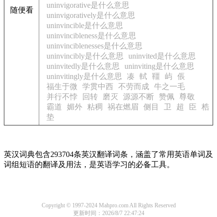
uninvigorative是什么意思
随便看
uninvigoratively是什么意思
uninvincible是什么意思
uninvincibleness是什么意思
uninvinciblenesses是什么意思
uninvincibly是什么意思
uninvited是什么意思
uninvitedly是什么意思
uninviting是什么意思
uninvitingly是什么意思
凑
軾
韁
屿
倀
福生于微
学贯中西
不劳而成
牛之一毛
并行不悖
回转
磨灭
源源不断
赞佩
尊敬
霸道
媚外
粘稠
祸在燃眉
侧目
卫
超
臣
梏
垫
英汉词典包含293704条英汉翻译词条，涵盖了常用英语单词及
词组短语的翻译及用法，是英语学习的必备工具。
Copyright © 1997-2024 Mahpro.com All Rights Reserved
更新时间：2026/8/7 22:47:24