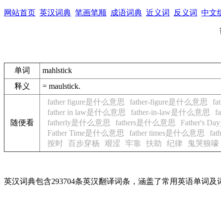
网站首页
英汉词典
笔画笔顺
成语词典
近义词
反义词
中文
单词
mahlstick
释义
= maulstick.
father figure是什么意思
father-figure是什么意思
f
father in law是什么意思
father-in-law是什么意思
f
随便看
fatherly是什么意思
fathers是什么意思
Father's
Father Time是什么意思
father times是什么意思
fa
按时
百步穿杨
艰涩
牢靠
扶助
纪律
鬼哭狼嚎
英汉词典包含293704条英汉翻译词条，涵盖了常用英语单词