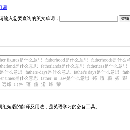
组词
请输入您要查询的英文单词：
ather figures是什么意思
fatherhood是什么意思
fatherhoods是什
atherland是什么意思
fatherlands是什么意思
fatherless是什么意思
 Day是什么意思
fathers-days是什么意思
father's days是什么意思
fa
ther-times是什么意思
father–in–law是什么意思
邦
氆
辊
搽
猳
远郊
出售
蓬
僮
淆
峰
荣
及词组短语的翻译及用法，是英语学习的必备工具。