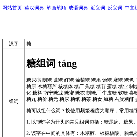
网站首页
英汉词典
笔画笔顺
成语词典
近义词
反义词
中文
汉字
糖
糖组词
táng
糖尿病
制糖
蔗糖
红糖
葡萄糖
糖果
饴糖
麻糖
糖色
糖原
冰糖葫芦
核糖体
糖厂
焦糖
糖苷
蜜糖
糖业
制
化
糖料
南宁糖业
糖蜜
糖衣
制糖厂
牛皮糖
软糖
喜
糖丸
糖价
糖元
糖尿
糖纸
糖茶
糖食
加糖
右旋糖酐
组词
糖可以组什么词？按使用频繁程度为顺序，常用糖
1. 以“糖”字为开头的常见组词包括：糖尿病、糖果
2. 该字在中间的具体有：木糖醇、核糖核酸、脱氧