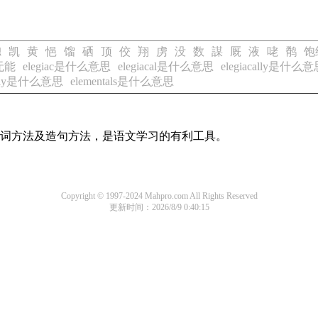
惚
凯
黄
悒
馏
硒
顶
佼
翔
虏
没
数
謀
厩
液
咾
鹡
饱
无能
elegiac是什么意思
elegiacal是什么意思
elegiacally是什么
tally是什么意思
elementals是什么意思
的组词方法及造句方法，是语文学习的有利工具。
Copyright © 1997-2024 Mahpro.com All Rights Reserved
更新时间：2026/8/9 0:40:15