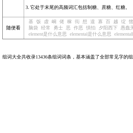
3. 它处于末尾的高频词汇包括制糖、蔗糖、红糖。
基
饭
虚
峒
佬
稼
衒
想
遑
寡
百
越
绽
随便看
脑袋
经常
勇士
恶
作恶
惧怕
夕阳西下
愚蠢
element是什么意思
elemental是什么意思
elemen
组词大全共收录13436条组词词条，基本涵盖了全部常见字