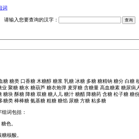
组词
请输入您要查询的汉字：
血糖
糖类
口香糖
木糖醇
糖浆
乳糖
冰糖
多糖
糖精钠
糖分
白糖
糖业
聚糖
糖水
糖葫芦
糖衣炮弹
麦芽糖
含糖量
高血糖素
糖尿病
糖
糖块
酥糖
降糖
双糖
糖人儿
糖汁
糖醋
降糖药
含糖
松子糖
糖
多糖类
棒棒糖
氨基糖
粗糖
糖馅
尿糖
方糖
粘多糖
字组词包括：
、糖色。
核糖核酸。