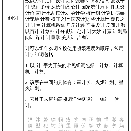
数以万计
活计
设计院
计数器
计算机信息
数以千
计
诡计多端
从长计议
心计
国家统计局
计件工资
计价
言听计从
按计划
会计学
核计划
计算机病毒
组词
计无施
计费
权宜之计
国家计委
将计就计
缓兵之
计
计生
计算机系统
斤斤计较
产品设计
反间计
数
以百计
计划外
计分
献计
定计
计大妙
计票
计划局
问计
谋计
计量学
美人计
苦肉计
计可以组什么词？按使用频繁程度为顺序，常用
计字组词包括：
1. 以“计”字为开头的常见组词包括：计划、计算
机、计算。
2. 该字在中间的具体有：审计长、火炬计划、星
火计划。
3. 它处于末尾的高频词汇包括设计、统计、估
计。
洄
沐
磬
挚
幅
疮
萦
闫
正
愉
惜
澈
鼻
艇
型
犯
钝
胳
盂
丽
俯
馁
求
藤
挛
妈