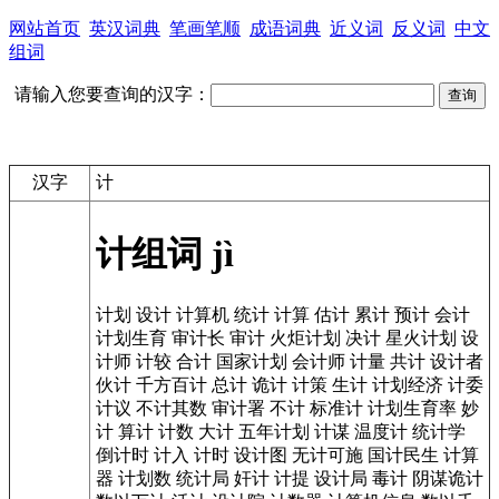
网站首页
英汉词典
笔画笔顺
成语词典
近义词
反义词
中文
组词
请输入您要查询的汉字：
汉字
计
计组词
jì
计划
设计
计算机
统计
计算
估计
累计
预计
会计
计划生育
审计长
审计
火炬计划
决计
星火计划
设
计师
计较
合计
国家计划
会计师
计量
共计
设计者
伙计
千方百计
总计
诡计
计策
生计
计划经济
计委
计议
不计其数
审计署
不计
标准计
计划生育率
妙
计
算计
计数
大计
五年计划
计谋
温度计
统计学
倒计时
计入
计时
设计图
无计可施
国计民生
计算
器
计划数
统计局
奸计
计提
设计局
毒计
阴谋诡计