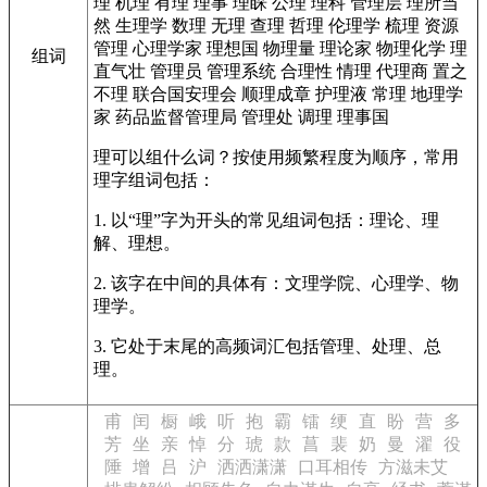
理
机理
有理
理事
理睬
公理
理科
管理层
理所当
然
生理学
数理
无理
查理
哲理
伦理学
梳理
资源
管理
心理学家
理想国
物理量
理论家
物理化学
理
组词
直气壮
管理员
管理系统
合理性
情理
代理商
置之
不理
联合国安理会
顺理成章
护理液
常理
地理学
家
药品监督管理局
管理处
调理
理事国
理可以组什么词？按使用频繁程度为顺序，常用
理字组词包括：
1. 以“理”字为开头的常见组词包括：理论、理
解、理想。
2. 该字在中间的具体有：文理学院、心理学、物
理学。
3. 它处于末尾的高频词汇包括管理、处理、总
理。
甫
闰
橱
峨
听
抱
霸
镭
绠
直
盼
营
多
芳
坐
亲
悼
分
琥
款
菖
裴
奶
曼
濯
役
陲
增
吕
沪
洒洒潇潇
口耳相传
方滋未艾