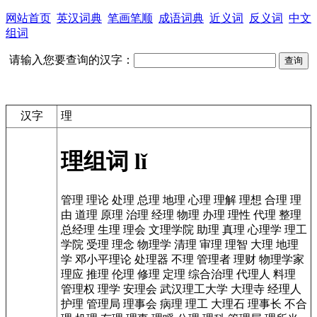
网站首页
英汉词典
笔画笔顺
成语词典
近义词
反义词
中文
组词
请输入您要查询的汉字：
汉字
理
理组词
lǐ
管理
理论
处理
总理
地理
心理
理解
理想
合理
理
由
道理
原理
治理
经理
物理
办理
理性
代理
整理
总经理
生理
理会
文理学院
助理
真理
心理学
理工
学院
受理
理念
物理学
清理
审理
理智
大理
地理
学
邓小平理论
处理器
不理
管理者
理财
物理学家
理应
推理
伦理
修理
定理
综合治理
代理人
料理
管理权
理学
安理会
武汉理工大学
大理寺
经理人
护理
管理局
理事会
病理
理工
大理石
理事长
不合